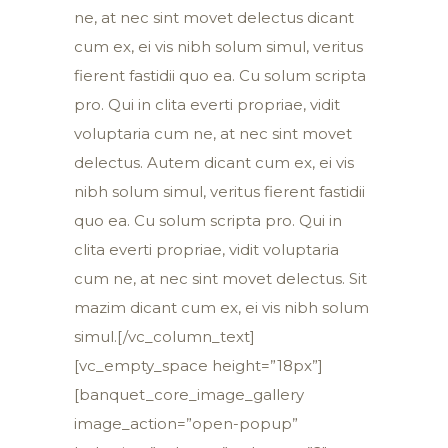
ne, at nec sint movet delectus dicant
cum ex, ei vis nibh solum simul, veritus
fierent fastidii quo ea. Cu solum scripta
pro. Qui in clita everti propriae, vidit
voluptaria cum ne, at nec sint movet
delectus. Autem dicant cum ex, ei vis
nibh solum simul, veritus fierent fastidii
quo ea. Cu solum scripta pro. Qui in
clita everti propriae, vidit voluptaria
cum ne, at nec sint movet delectus. Sit
mazim dicant cum ex, ei vis nibh solum
simul.[/vc_column_text]
[vc_empty_space height=”18px”]
[banquet_core_image_gallery
image_action=”open-popup”