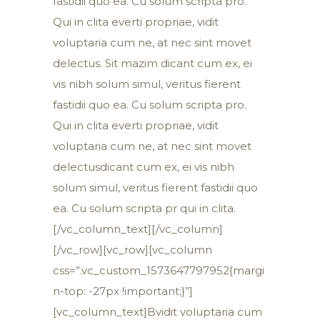
fastidii quo ea. Cu solum scripta pro.
Qui in clita everti propriae, vidit
voluptaria cum ne, at nec sint movet
delectus. Sit mazim dicant cum ex, ei
vis nibh solum simul, veritus fierent
fastidii quo ea. Cu solum scripta pro.
Qui in clita everti propriae, vidit
voluptaria cum ne, at nec sint movet
delectusdicant cum ex, ei vis nibh
solum simul, veritus fierent fastidii quo
ea. Cu solum scripta pr qui in clita.
[/vc_column_text][/vc_column]
[/vc_row][vc_row][vc_column
css=”.vc_custom_1573647797952{margi
n-top: -27px !important;}”]
[vc_column_text]Bvidit voluptaria cum