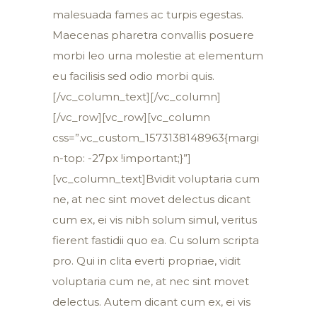
malesuada fames ac turpis egestas.
Maecenas pharetra convallis posuere
morbi leo urna molestie at elementum
eu facilisis sed odio morbi quis.
[/vc_column_text][/vc_column]
[/vc_row][vc_row][vc_column
css=”.vc_custom_1573138148963{margi
n-top: -27px !important;}”]
[vc_column_text]Bvidit voluptaria cum
ne, at nec sint movet delectus dicant
cum ex, ei vis nibh solum simul, veritus
fierent fastidii quo ea. Cu solum scripta
pro. Qui in clita everti propriae, vidit
voluptaria cum ne, at nec sint movet
delectus. Autem dicant cum ex, ei vis