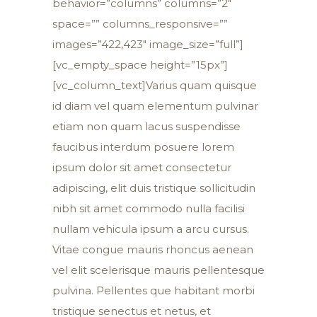
behavior=”columns” columns=”2″
space=”” columns_responsive=””
images=”422,423″ image_size=”full”]
[vc_empty_space height=”15px”]
[vc_column_text]Varius quam quisque
id diam vel quam elementum pulvinar
etiam non quam lacus suspendisse
faucibus interdum posuere lorem
ipsum dolor sit amet consectetur
adipiscing, elit duis tristique sollicitudin
nibh sit amet commodo nulla facilisi
nullam vehicula ipsum a arcu cursus.
Vitae congue mauris rhoncus aenean
vel elit scelerisque mauris pellentesque
pulvina. Pellentes que habitant morbi
tristique senectus et netus, et