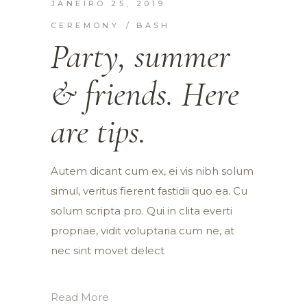
JANEIRO 25, 2019
CEREMONY
BASH
Party, summer
& friends. Here
are tips.
Autem dicant cum ex, ei vis nibh solum
simul, veritus fierent fastidii quo ea. Cu
solum scripta pro. Qui in clita everti
propriae, vidit voluptaria cum ne, at
nec sint movet delect
Read More